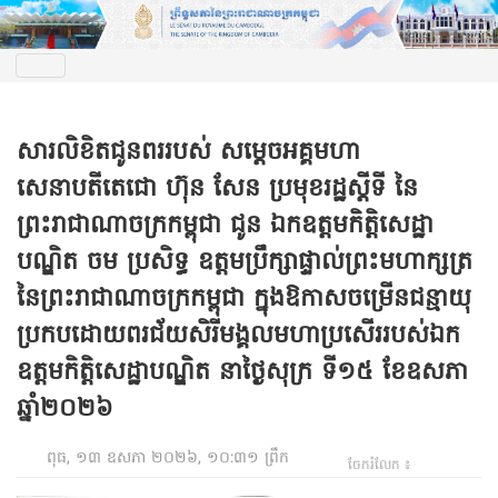
សារលិខិតជូនពររបស់ ​សម្តេចអគ្គមហា
សេនាបតីតេជោ ហ៊ុន សែន ប្រមុខរដ្ឋស្តីទី នៃ
ព្រះរាជាណាចក្រកម្ពុជា ជូន ឯកឧត្តមកិត្តិសេដ្ឋា
បណ្ឌិត ចម ប្រសិទ្ធ ឧត្តមប្រឹក្សាផ្ទាល់ព្រះមហាក្សត្រ
នៃព្រះរាជាណាចក្រកម្ពុជា ក្នុងឱកាសចម្រើនជន្មាយុ
ប្រកបដោយពរជ័យសិរីមង្គលមហាប្រសើររបស់ឯក
ឧត្តមកិត្តិសេដ្ឋាបណ្ឌិត នាថ្ងៃសុក្រ ទី១៥ ខែឧសភា
ឆ្នាំ២០២៦
ពុធ, ១៣ ឧសភា ២០២៦, ១០:៣១ ព្រឹក
ចែករំលែក ៖