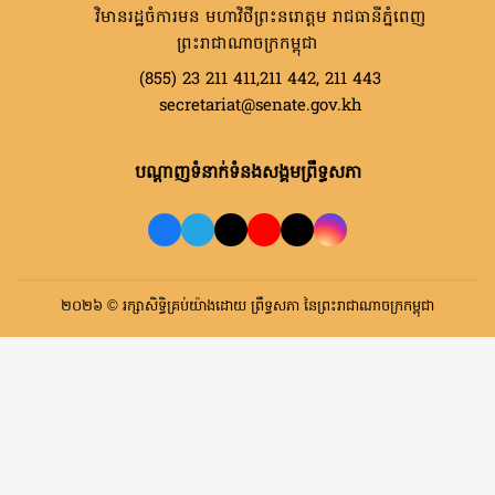
វិមានរដ្ឋចំការមន មហាវិថីព្រះនរោត្តម រាជធានីភ្នំពេញ
ព្រះរាជាណាចក្រកម្ពុជា
(855) 23 211 411,211 442, 211 443
secretariat@senate.gov.kh
បណ្តាញទំនាក់ទំនងសង្គមព្រឹទ្ធសភា
២០២៦ © រក្សាសិទ្ធិគ្រប់យ៉ាងដោយ ព្រឹទ្ធសភា នៃព្រះរាជាណាចក្រកម្ពុជា