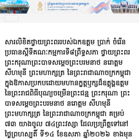
សារលិខិតថ្វាយព្រះពររបស់ឯកឧត្តម ប្រាក់ ចំរើន
ប្រធានស្តីទី​គណៈកម្មការ​ទី៨ព្រឹទ្ធសភា ថ្វាយព្រះពរ
ព្រះករុណាព្រះបាទសម្តេចព្រះបរមនាថ នរោត្តម
សីហមុនី ព្រះមហាក្សត្រ នៃព្រះរាជាណាចក្រកម្ពុជា
ក្នុងឱកាសប្រកបដោយមហានក្ខត្តឫក្សដ៏ឧត្តុង្គឧត្តម
នៃព្រះរាជពិធីបុណ្យចម្រើនព្រះជន្ម ព្រះករុណា ព្រះ
បាទសម្តេចព្រះបរមនាថ នរោត្តម សីហមុនី
ព្រះមហាក្សត្រ នៃព្រះរាជាណាចក្រកម្ពុជា គម្រប់
៧៣ យាងចូល ៧៤ព្រះវស្សា ដែលប្រព្រឹត្តទៅនៅ
ថ្ងៃព្រហស្បតិ៍ ទី១៤ ខែឧសភា ឆ្នាំ២០២៦ ខាងមុន