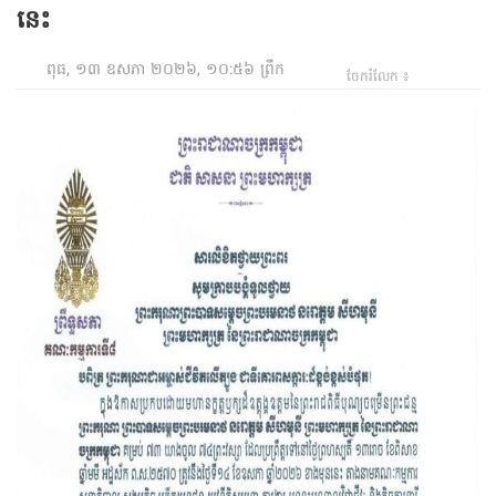
នេះ
ពុធ, ១៣ ឧសភា ២០២៦, ១០:៥៦ ព្រឹក
ចែករំលែក ៖