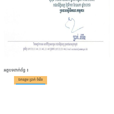
អត្ថបទពាក់ព័ន្ធ ៖
ឯកឧត្តម ប្រាក់ ចំរើន