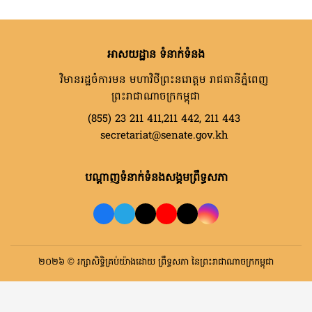
អាសយដ្ឋាន ទំនាក់ទំនង
វិមានរដ្ឋចំការមន មហាវិថីព្រះនរោត្តម រាជធានីភ្នំពេញ
ព្រះរាជាណាចក្រកម្ពុជា
(855) 23 211 411,211 442, 211 443
secretariat@senate.gov.kh
បណ្តាញទំនាក់ទំនងសង្គមព្រឹទ្ធសភា
២០២៦ © រក្សាសិទ្ធិគ្រប់យ៉ាងដោយ ព្រឹទ្ធសភា នៃព្រះរាជាណាចក្រកម្ពុជា