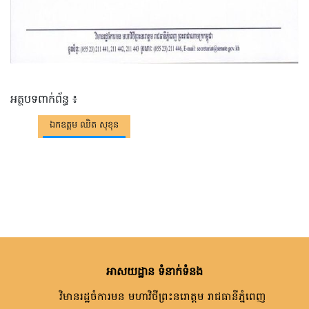
អត្ថបទពាក់ព័ន្ធ ៖
ឯកឧត្តម ឈិត សុខុន
អាសយដ្ឋាន ទំនាក់ទំនង
វិមានរដ្ឋចំការមន មហាវិថីព្រះនរោត្តម រាជធានីភ្នំពេញ