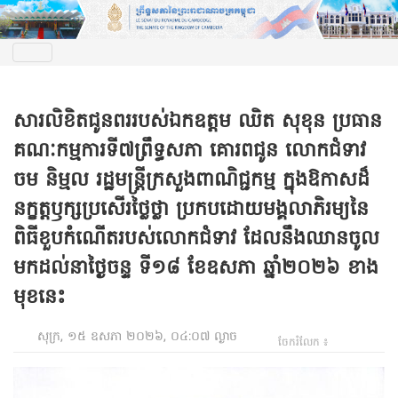
សារលិខិតជូនពររបស់ឯកឧត្តម ឈិត សុខុន ប្រធាន
គណៈកម្មការ​ទី៧ព្រឹទ្ធសភា គោរពជូន លោកជំទាវ
ចម និម្មល រដ្ឋមន្ត្រីក្រសួងពាណិជ្ជកម្ម ក្នុងឱកាសដ៏
នក្ខត្តឫក្សប្រសើរថ្លៃថ្លា ប្រកបដោយមង្គលាភិរម្យនៃ
ពិធីខួបកំណើតរបស់លោកជំទាវ ដែលនឹងឈានចូល
មកដល់នាថ្ងៃចន្ទ ទី១៨ ខែឧសភា ឆ្នាំ២០២៦ ខាង
មុខនេះ
សុក្រ, ១៥ ឧសភា ២០២៦, ០៤:០៧ ល្ងាច
ចែករំលែក ៖