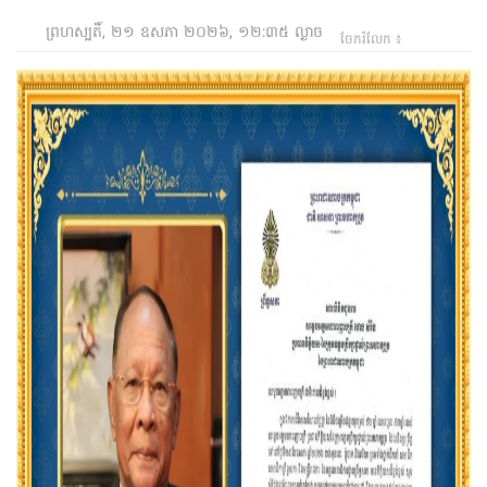
ព្រហស្បតិ៍, ២១ ឧសភា ២០២៦, ១២:៣៥ ល្ងាច
ចែករំលែក ៖