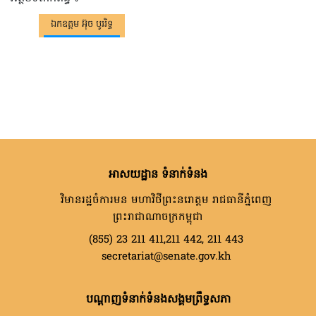
ឯកឧត្តម អ៊ុច បូររិទ្ធ
អាសយដ្ឋាន ទំនាក់ទំនង
វិមានរដ្ឋចំការមន មហាវិថីព្រះនរោត្តម រាជធានីភ្នំពេញ
ព្រះរាជាណាចក្រកម្ពុជា
(855) 23 211 411,211 442, 211 443
secretariat@senate.gov.kh
បណ្តាញទំនាក់ទំនងសង្គមព្រឹទ្ធសភា