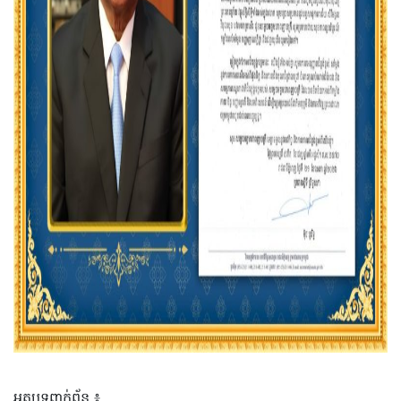
អត្ថបទពាក់ព័ន្ធ ៖