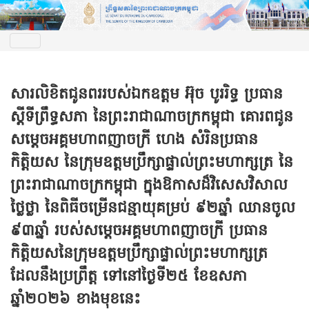
សារលិខិតជូនពររបស់ឯកឧត្តម អ៊ុច បូររិទ្ធ ប្រធាន
ស្តីទីព្រឹទ្ធសភា នៃព្រះរាជាណាចក្រកម្ពុជា គោរពជូន
សម្តេចអគ្គមហាពញាចក្រី ហេង សំរិនប្រធាន
កិត្តិយស នៃក្រុមឧត្តមប្រឹក្សាផ្ទាល់ព្រះមហាក្សត្រ នៃ
ព្រះរាជាណាចក្រកម្ពុជា ក្នុងឱកាសដ៏វិសេសវិសាល
ថ្លៃថ្លា នៃពិធីចម្រើនជន្មាយុគម្រប់ ៩២ឆ្នាំ ឈានចូល
៩៣ឆ្នាំ របស់សម្តេចអគ្គមហាពញាចក្រី ប្រធាន
កិត្តិយសនៃក្រុមឧត្តមប្រឹក្សាផ្ទាល់ព្រះមហាក្សត្រ
ដែលនឹងប្រព្រឹត្ត ទៅនៅថ្ងៃទី២៥ ខែឧសភា
ឆ្នាំ២០២៦ ខាងមុខនេះ