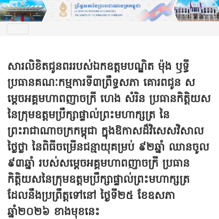
សារលិខិតជូនពររបស់ឯកឧត្តមបណ្ឌិត ម៉ុង ឫទ្ធី
ប្រធានគណៈកម្មការទី៣ព្រឹទ្ធសភា គោរពជូន ស
ម្តេចអគ្គមហាពញាចក្រី ហេង សំរិន ប្រធានកិត្តិយស
នៃក្រុមឧត្តមប្រឹក្សាផ្ទាល់ព្រះមហាក្សត្រ នៃ
ព្រះរាជាណាចក្រកម្ពុជា ក្នុងឱកាសដ៏វិសេសវិសាល
ថ្លៃថ្លា នៃពិធីចម្រើនជន្មាយុគម្រប់ ៩២ឆ្នាំ ឈានចូល
៩៣ឆ្នាំ របស់សម្តេចអគ្គមហាពញាចក្រី ប្រធាន
កិត្តិយសនៃក្រុមឧត្តមប្រឹក្សាផ្ទាល់ព្រះមហាក្សត្រ
ដែលនឹងប្រព្រឹត្តទៅនៅ ថ្ងៃទី២៥ ខែឧសភា
ឆ្នាំ២០២៦ ខាងមុខនេះ