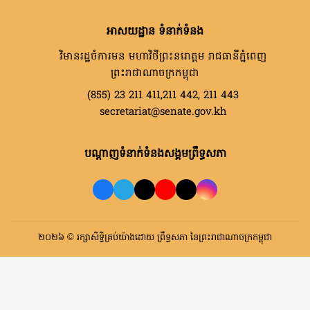
អាសយដ្ឋាន ទំនាក់ទំនង
វិមានរដ្ឋចំការមន មហាវិថីព្រះនរោត្តម រាជធានីភ្នំពេញ
ព្រះរាជាណាចក្រកម្ពុជា
(855) 23 211 411,211 442, 211 443
secretariat@senate.gov.kh
បណ្តាញទំនាក់ទំនងសង្គមព្រឹទ្ធសភា
២០២៦ © រក្សាសិទ្ធិគ្រប់យ៉ាងដោយ ព្រឹទ្ធសភា នៃព្រះរាជាណាចក្រកម្ពុជា