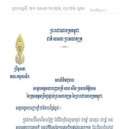
ព្រហស្បតិ៍, ២១ ឧសភា ២០២៦, ០៤:២៦ ល្ងាច
ចែករំលែក ៖