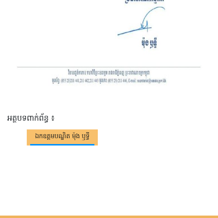
អត្ថបទពាក់ព័ន្ធ ៖
ឯកឧត្តមបណ្ឌិត ម៉ុង ឫទ្ធី