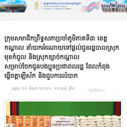
ក្រុមសមាជិកព្រឹទ្ធសភាប្រចាំភូមិភាគទី៣ ខេត្ត
កណ្តាល នាំយកអំណោយទៅផ្តល់ជូនរដ្ឋបាលស្រុក
មុខកំពូល និងស្រុកខ្សាច់កណ្តាល
សម្រាប់ចែកជូនបងប្អូនប្រជាពលរដ្ឋ ដែលកំពុង
ធ្វើចត្តាឡីស័ក និងជួបការលំបាក
អង្គារ, ០១ មិថុនា ២០២១, ១១:៣៩ ព្រឹក
ចែករំលែក ៖