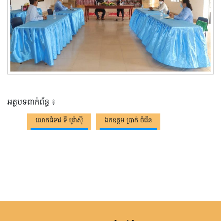
អត្ថបទពាក់ព័ន្ធ ៖
លោកជំទាវ ទី បូរ៉ាស៊ី
ឯកឧត្តម ប្រាក់ ចំរើន