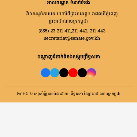
អាសយដ្ឋាន ទំនាក់ទំនង
វិមានរដ្ឋចំការមន មហាវិថីព្រះនរោត្តម រាជធានីភ្នំពេញ
ព្រះរាជាណាចក្រកម្ពុជា
(855) 23 211 411,211 442, 211 443
secretariat@senate.gov.kh
បណ្តាញទំនាក់ទំនងសង្គមព្រឹទ្ធសភា
២០២៦ © រក្សាសិទ្ធិគ្រប់យ៉ាងដោយ ព្រឹទ្ធសភា នៃព្រះរាជាណាចក្រកម្ពុជា