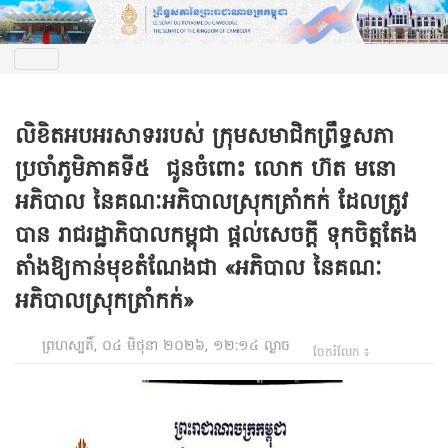
លិខិតអបអរសាទររបស់ ក្រុមសមាជិកព្រឹទ្ធសភា
ប្រចាំភូមិភាគទី៥ ជូនចំពោះ លោក ហ៊ត មនោ
អភិបាល នៃគណៈអភិបាលស្រុកត្រាំកក់ ដែលត្រូវ
បាន រាជរដ្ឋាភិបាលកម្ពុជា ផ្តល់សេចក្តី ទុកចិត្តតែង
តាំងឱ្យកាន់មុខតំណែងជា «អភិបាល នៃគណៈ
អភិបាលស្រុកត្រាំកក់»
ព្រហស្បតិ៍, ០៤ មិថុនា ២០២៦, ១២:១៤ ល្ងាច
ចែករំលែក ៖