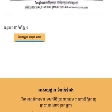
អត្ថបទពាក់ព័ន្ធ ៖
ឯកឧត្តម ឈួន ឆាម
អាសយដ្ឋាន ទំនាក់ទំនង
វិមានរដ្ឋចំការមន មហាវិថីព្រះនរោត្តម រាជធានីភ្នំពេញ
ព្រះរាជាណាចក្រកម្ពុជា