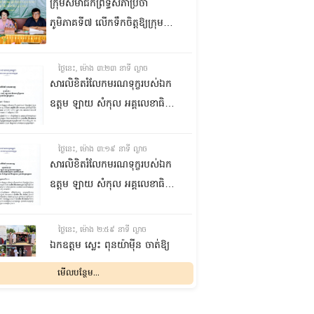
ក្រុមសមាជិកព្រឹទ្ធសភាប្រចាំ
ភូមិភាគទី៧ លើកទឹកចិត្តឱ្យក្រុម
ប្រឹក្សាឃុំក្នុងស្រុកជលគិរី រួមគ្នាបន្ត
បង្ករបង្កើនផលកសិកម្មបន្ថែមពីលើ
ថ្ងៃនេះ, ម៉ោង ៣:២៣ នាទី ល្ងាច
មុខរបបសព្វថ្ងៃ ដើម្បីឱ្យប្រជាពលរដ្ឋ
សារលិខិតរំលែកមរណទុក្ខរបស់ឯក
មានជីវភាពធូរធារ
ឧត្តម ឡាយ សំកុល អគ្គលេខាធិការ
ព្រឹទ្ធសភា ជូន ឯកឧត្តម ឡោក
ឆាយ អគ្គលេខាធិការរងព្រឹទ្ធសភា
ថ្ងៃនេះ, ម៉ោង ៣:១៩ នាទី ល្ងាច
ព្រមទាំងក្រុមគ្រួសារ ចំពោះមរណ
សារលិខិតរំលែកមរណទុក្ខរបស់ឯក
ភាព ឧបាសិកា លឹម អេងលាន ត្រូវ
ឧត្តម ឡាយ សំកុល អគ្គលេខាធិការ
ជាបងស្រីបង្កើតរបស់ឯកឧត្តម បាន
ព្រឹទ្ធសភា គោរពជូន លោកជំទាវ
ទទួលមរណភាព នៅថ្ងៃទី៥ ខែសីហា
ឡោក ខេង ប្រធានគណៈកម្មការ
ថ្ងៃនេះ, ម៉ោង ២:៥៩ នាទី ល្ងាច
ឆ្នាំ២០២៦ វេលាម៉ោង១:៥០នាទី
សុខាភិបាល សង្គមកិច្ច អតីត
ឯកឧត្តម ស្លេះ ពុនយ៉ាម៉ីន ចាត់ឱ្យ
រំលងអធ្រាត្រ ក្នុងជន្មាយុ៨១ឆ្នាំ
យុទ្ធជន យុវនីតិសម្បទា ការងារ
ក្រុមការងារនាំយកកញ្ចប់
មើលបន្ថែម...
ដោយរោគាពាធ នៅប្រទេសបារាំង
បណ្តុះបណ្តាលវិជ្ជាជីវៈ និងកិច្ចការនារី
អាហារចែកជូនបងប្អូនប្រជាពលរដ្ឋ
នៃរដ្ឋសភា ព្រមទាំងក្រុមគ្រួសារ
ថ្ងៃនេះ, ម៉ោង ២:៣២ នាទី ល្ងាច