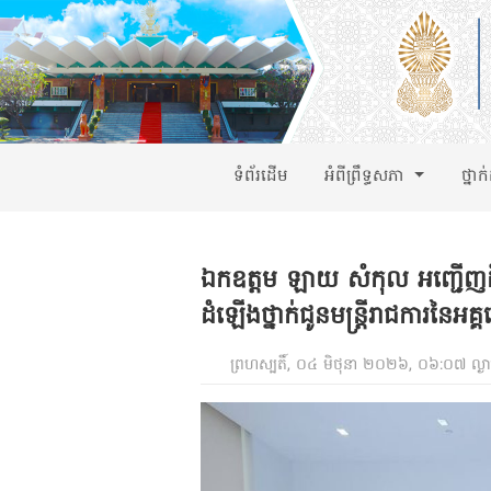
ទំព័រដើម
អំពីព្រឹទ្ធសភា
ថ្នាក
ឯកឧត្តម ឡាយ សំកុល អញ្ជើញដឹកនា
ដំឡើងថ្នាក់ជូនមន្រ្តីរាជការនៃអគ្
ព្រហស្បតិ៍, ០៤ មិថុនា ២០២៦, ០៦:០៧ ល្ង