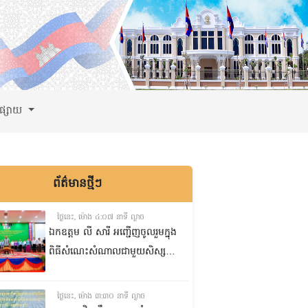
ពផ្សាយ
ព័ត៌មានថ្មីៗ
ថ្ងៃនេះ, ម៉ោង ៤:០៧ នាទី ល្ងាច
ឯកឧត្តម លី សារី អញ្ជើញចូលរួមក្នុង
ពិធីសំណេះសំណាលជាមួយសិស្ស
ត្រៀមប្រឡងសញ្ញាបត្រមធ្យមសិក្សា
ទុតិយភូមិ២០២៥-២០២៦
ថ្ងៃនេះ, ម៉ោង ៣:៣០ នាទី ល្ងាច