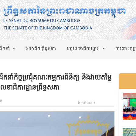
់ដឹកនាំ
សមាជិកព្រឹទ្ធសភា
អគ្គលេខាធិការដ្ឋាន
ការបោះពុម្
ំកិច្ចប្រជុំគណៈកម្មការពិនិត្យ និងវាយតម្លៃ
គលេខាធិការដ្ឋានព្រឹទ្ធសភា
ាច
ចែករំលែក ៖