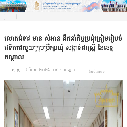
លោកជំទាវ មាន សំអាន ដឹកនាំកិច្ចប្រជុំត្រៀមរៀបចំ
វេទិកាជាមួយក្រុមប្រឹក្សាឃុំ សង្កាត់ជាស្ត្រី នៃខេត្ត
កណ្តាល
សុក្រ, ០៥ មិថុនា ២០២៦, ០៤:១៣ ល្ងាច
ចែករំលែក ៖