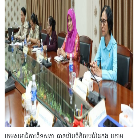
ក្រុមសមាជិកាព្រឹទ្ធសភា បានរៀបចំកិច្ចប្រជុំផ្ទៃក្នុង ក្រោម