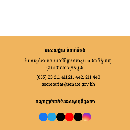
អាសយដ្ឋាន ទំនាក់ទំនង
វិមានរដ្ឋចំការមន មហាវិថីព្រះនរោត្តម រាជធានីភ្នំពេញ
ព្រះរាជាណាចក្រកម្ពុជា
(855) 23 211 411,211 442, 211 443
secretariat@senate.gov.kh
បណ្តាញទំនាក់ទំនងសង្គមព្រឹទ្ធសភា