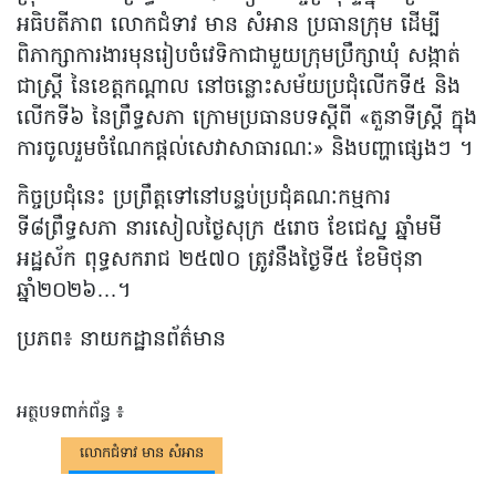
អធិបតីភាព លោកជំទាវ មាន សំអាន ប្រធានក្រុម ដើម្បី
ពិភាក្សាការងារមុនរៀបចំវេទិកាជាមួយក្រុមប្រឹក្សាឃុំ សង្កាត់
ជាស្ត្រី នៃខេត្តកណ្តាល នៅចន្លោះសម័យប្រជុំលើកទី៥ និង
លើកទី៦ នៃព្រឹទ្ធសភា ក្រោមប្រធានបទស្តីពី «តួនាទីស្ត្រី ក្នុង
ការចូលរួមចំណែកផ្តល់សេវាសាធារណៈ» និងបញ្ហាផ្សេងៗ ។
កិច្ចប្រជុំនេះ ប្រព្រឹត្តទៅនៅបន្ទប់ប្រជុំគណៈកម្មការ
ទី៨ព្រឹទ្ធសភា នារសៀលថ្ងៃសុក្រ ៥រោច ខែជេស្ឋ ឆ្នាំមមី
អដ្ឋស័ក ពុទ្ធសករាជ ២៥៧០ ត្រូវនឹងថ្ងៃទី៥ ខែមិថុនា
ឆ្នាំ២០២៦…។
ប្រភព៖ នាយកដ្ឋានព័ត៌មាន
អត្ថបទពាក់ព័ន្ធ ៖
លោកជំទាវ មាន សំអាន