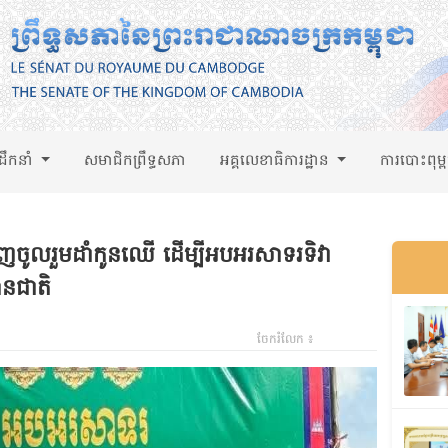
់ដឹកនាំ
សមាជិកព្រឹទ្ធសភា
អគ្គលេខាធិការដ្ឋាន
ការបោះពុម្
ចូលរួមដាំកូនឈើ ដើម្បីអបអរសាទរទិវា
ានជាតិ
ចែករំលែក ៖