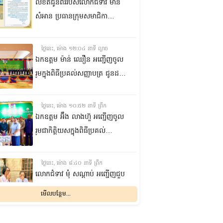
លិខិតជូនពររបស់លោកជំទាវ មាន
សំអាន ប្រធានក្រុម​សមាជិកា
ព្រឹទ្ធសភា​ គោរពជូន លោកជំទាវ
ឃួន ឃុនឌី លេខាធិការក្រុម
ថ្ងៃនេះ, ម៉ោង ១២:០៤ នាទី ល្ងាច
សមាជិកាព្រឹទ្ធសភា ក្នុងឱកាស
ឯកឧត្តម ម៉ាន់ ឈឿន អញ្ជើញចូល
ប្រកបដោយសិរីមង្គល នៃថ្ងៃចម្រើន
រួមក្នុងពិធីប្រគល់សញ្ញាបត្រ ជូនដល់
អាយុវឌ្ឍនមង្គលរបស់ លោកជំទាវ
និស្សិតជ័យលាភី និងសម្ពោធអគារ
លេខាធិការក្រុមសមាជិកាព្រឹទ្ធសភា
សិក្សា នៃសាកលវិទ្យាល័យភូមិន្ទនីតិ
ថ្ងៃនេះ, ម៉ោង ១០:៥២ នាទី ព្រឹក
សាស្ត្រ និងវិទ្យាស្ត្រសេដ្ឋកិច្ច
ឯកឧត្តម អ‍៊ឹង លាងហ៊ួ អញ្ជើញចូល
រួមជាកិត្តិយសក្នុងពិធីប្រគល់
ឧបករណ៍ផលិតអុកស៊ីសែន
និងអាល់កុល ជូនដល់មន្ទីរពេទ្យ
ថ្ងៃនេះ, ម៉ោង ៨:៤០ នាទី ព្រឹក
បង្អែក និងមណ្ឌលសុខភាពមួយចំនួន
លោកជំទាវ មុំ សណ្តាប់ អញ្ជើញជួប
ក្នុងខេត្តកំពង់ឆ្នាំង
សំណេះសំណាល និងសួរសុខទុក្ខ
មើលបន្ថែម...
ជាមួយចលនានារី ក្នុងសង្កាត់ផ្សារ
ដើមថ្កូវ ខណ្ឌចំការមន រាជធានី
ម្សិលមិញ, ម៉ោង ៨:០៤ នាទី ល្ងាច