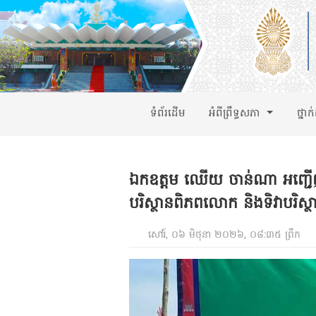
ទំព័រដើម
អំពីព្រឹទ្ធសភា
ថ្នាក
ឯកឧត្តម ឈើយ ចាន់ណា អញ្ជើញ
បរិស្ថានពិភពលោក និងទិវាបរិស្ថ
សៅរ៍, ០៦ មិថុនា ២០២៦, ០៨:៣៥ ព្រឹក