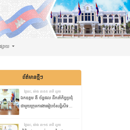
ពផ្សាយ
ព័ត៌មានថ្មីៗ
ថ្ងៃនេះ, ម៉ោង ៣:៥៥ នាទី ល្ងាច
ឯកឧត្តម ងី ច័ន្ទផល ដឹកនាំកិច្ចប្រជុំ
ជាមួយក្រុមការងាររៀបចំសន្និសីទ
ISC-2 ដើម្បីពិនិត្យវឌ្ឍនភាពការងារ
ដែលបាននិងកំពុងអនុវត្ត
ថ្ងៃនេះ, ម៉ោង ៣:១៥ នាទី ល្ងាច