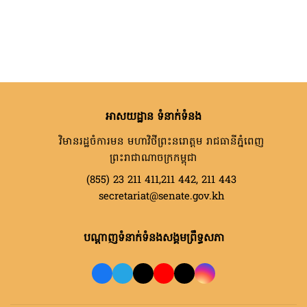
អាសយដ្ឋាន ទំនាក់ទំនង
វិមានរដ្ឋចំការមន មហាវិថីព្រះនរោត្តម រាជធានីភ្នំពេញ
ព្រះរាជាណាចក្រកម្ពុជា
(855) 23 211 411,211 442, 211 443
secretariat@senate.gov.kh
បណ្តាញទំនាក់ទំនងសង្គមព្រឹទ្ធសភា