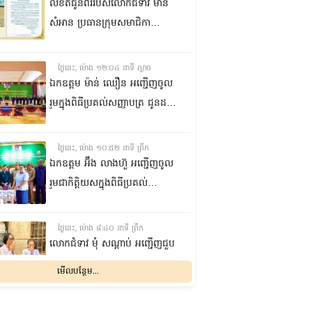
លិខិតជូនពររបស់លោកជំទាវ មាន
សំអាន ប្រធានក្រុម​សមាជិកា
ព្រឹទ្ធសភា​ គោរពជូន លោកជំទាវ
ឃួន ឃុនឌី លេខាធិការក្រុម
ថ្ងៃនេះ, ម៉ោង ១២:០៤ នាទី ល្ងាច
សមាជិកាព្រឹទ្ធសភា ក្នុងឱកាស
ឯកឧត្តម ម៉ាន់ ឈឿន អញ្ជើញចូល
ប្រកបដោយសិរីមង្គល នៃថ្ងៃចម្រើន
រួមក្នុងពិធីប្រគល់សញ្ញាបត្រ ជូនដល់
អាយុវឌ្ឍនមង្គលរបស់ លោកជំទាវ
និស្សិតជ័យលាភី និងសម្ពោធអគារ
លេខាធិការក្រុមសមាជិកាព្រឹទ្ធសភា
សិក្សា នៃសាកលវិទ្យាល័យភូមិន្ទនីតិ
ថ្ងៃនេះ, ម៉ោង ១០:៥២ នាទី ព្រឹក
សាស្ត្រ និងវិទ្យាស្ត្រសេដ្ឋកិច្ច
ឯកឧត្តម អ‍៊ឹង លាងហ៊ួ អញ្ជើញចូល
រួមជាកិត្តិយសក្នុងពិធីប្រគល់
ឧបករណ៍ផលិតអុកស៊ីសែន
និងអាល់កុល ជូនដល់មន្ទីរពេទ្យ
ថ្ងៃនេះ, ម៉ោង ៨:៤០ នាទី ព្រឹក
បង្អែក និងមណ្ឌលសុខភាពមួយចំនួន
លោកជំទាវ មុំ សណ្តាប់ អញ្ជើញជួប
ក្នុងខេត្តកំពង់ឆ្នាំង
សំណេះសំណាល និងសួរសុខទុក្ខ
មើលបន្ថែម...
ជាមួយចលនានារី ក្នុងសង្កាត់ផ្សារ
ដើមថ្កូវ ខណ្ឌចំការមន រាជធានី
ម្សិលមិញ, ម៉ោង ៨:០៤ នាទី ល្ងាច