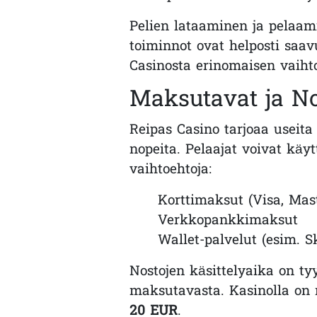
Pelien lataaminen ja pelaami
toiminnot ovat helposti saa
Casinosta erinomaisen vaihto
Maksutavat ja No
Reipas Casino tarjoaa useita 
nopeita. Pelaajat voivat kä
vaihtoehtoja:
Korttimaksut (Visa, Mas
Verkkopankkimaksut
Wallet-palvelut (esim. Skr
Nostojen käsittelyaika on tyy
maksutavasta. Kasinolla on 
20 EUR
.