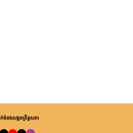
់ទំនងសង្គមព្រឹទ្ធសភា