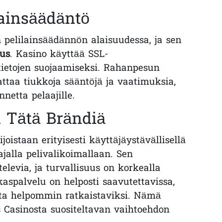
Lainsäädäntö
 pelilainsäädännön alaisuudessa, ja sen
tus
. Kasino käyttää SSL-
 tietojen suojaamiseksi. Rahanpesun
ttaa tiukkoja sääntöjä ja vaatimuksia,
netta pelaajille.
n Tätä Brändiä
joistaan erityisesti käyttäjäystävällisellä
jalla pelivalikoimallaan. Sen
elevia, ja turvallisuus on korkealla
kaspalvelu on helposti saavutettavissa,
sta helpommin ratkaistaviksi. Nämä
s Casinosta suositeltavan vaihtoehdon