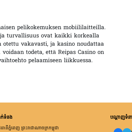
aisen pelikokemuksen mobiililaitteilla.
ja turvallisuus ovat kaikki korkealla
n otettu vakavasti, ja kasino noudattaa
 voidaan todeta, että Reipas Casino on
vaihtoehto pelaamiseen liikkuessa.
ក់ទំនង
បណ្តាញទំនាក
ធានីភ្នំពេញ ព្រះរាជាណាចក្រកម្ពុជា