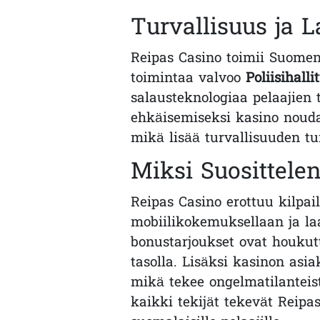
Turvallisuus ja 
Reipas Casino toimii Suomen
toimintaa valvoo
Poliisihalli
salausteknologiaa pelaajien
ehkäisemiseksi kasino nouda
mikä lisää turvallisuuden tun
Miksi Suosittele
Reipas Casino erottuu kilpaili
mobiilikokemuksellaan ja laa
bonustarjoukset ovat houkutt
tasolla. Lisäksi kasinon asia
mikä tekee ongelmatilantei
kaikki tekijät tekevät Reipa