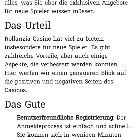
alles, was Sie über die exklusiven Angebote
für neue Spieler wissen müssen.
Das Urteil
Rollanzia Casino hat viel zu bieten,
insbesondere für neue Spieler. Es gibt
zahlreiche Vorteile, aber auch einige
Aspekte, die verbessert werden könnten.
Hier werfen wir einen genaueren Blick auf
die positiven und negativen Seiten des
Casinos.
Das Gute
Benutzerfreundliche Registrierung:
Der
Anmeldeprozess ist einfach und schnell.
Sie können sich in wenigen Minuten