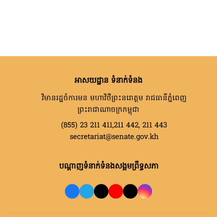
អាសយដ្ឋាន ទំនាក់ទំនង
វិមានរដ្ឋចំការមន មហាវិថីព្រះនរោត្តម រាជធានីភ្នំពេញ
ព្រះរាជាណាចក្រកម្ពុជា
(855) 23 211 411,211 442, 211 443
secretariat@senate.gov.kh
បណ្តាញទំនាក់ទំនងសង្គមព្រឹទ្ធសភា