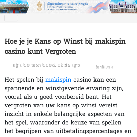
Hoe je je Kans op Winst bij makispin
casino kunt Vergroten
អង្គារ, ២២ មេសា ២០២៥, ០៦:៥៨ ល្ងាច
ចែករំលែក ៖
Het spelen bij
makispin
casino kan een
spannende en winstgevende ervaring zijn,
vooral als u goed voorbereid bent. Het
vergroten van uw kans op winst vereist
inzicht in enkele belangrijke aspecten van
het spel, waaronder de keuze van spellen,
het begrijpen van uitbetalingspercentages en