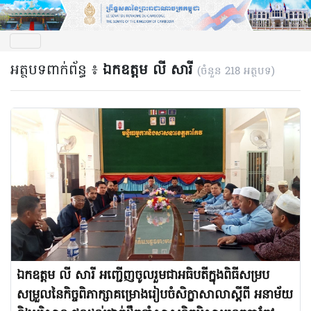
អត្ថបទពាក់ព័ន្ធ ៖
ឯកឧត្តម លី សារី
(ចំនួន 218 អត្ថបទ)
ឯកឧត្តម លី សារី​ អញ្ជើញចូលរួមជាអធិបតីក្នុងពិធីសម្រប
សម្រួលនៃកិច្ចពិភាក្សាគម្រោងរៀបចំសិក្ខាសាលាស្តីពី​ អនាម័យ