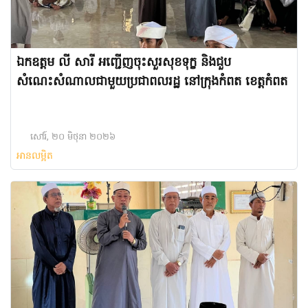
ឯកឧត្តម លី សារី អញ្ជើញចុះសួរសុខទុក្ខ និងជួប
សំណេះសំណាលជាមួយប្រជាពលរដ្ឋ នៅក្រុងកំពត ខេត្តកំពត
សៅរ៍, ២០ មិថុនា ២០២៦
អានលម្អិត