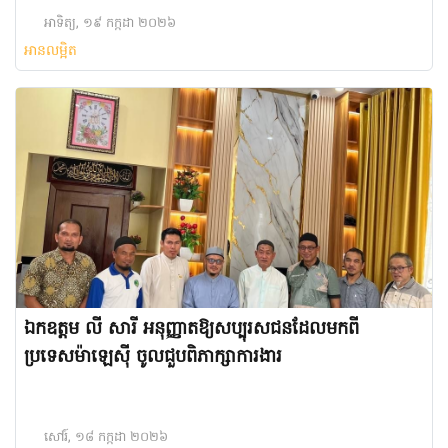
អាទិត្យ, ១៩ កក្កដា ២០២៦
អានលម្អិត
ឯកឧត្តម លី សារី​ អនុញ្ញាតឱ្យសប្បុរសជនដែលមកពី
ប្រទេសម៉ាឡេស៊ី​ ​ចូលជួបពិភាក្សាការងារ​
សៅរ៍, ១៨ កក្កដា ២០២៦