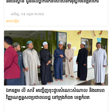
និងបរិស្ថាន​ ជូនដល់ថ្នាក់ដឹកនាំសាសនិកអ៉ិស្លាមខេត្តតាកែវ
អាទិត្យ, ១៩ កក្កដា ២០២៦
អានលម្អិត
ឯកឧត្តម លី សារី អញ្ជើញចុះជួបសំណេះសំណាល និងគោរព
វិញ្ញាណក្ខន្ធសពប្រជាពលរដ្ឋ​ នៅក្រុងកំពត​ ខេត្ត​កំពត​