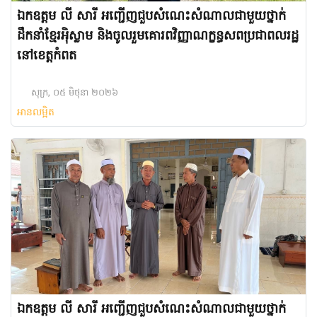
ឯកឧត្តម លី សារី អញ្ជើញជួបសំណេះសំណាលជាមួយថ្នាក់
ដឹកនាំខ្មែរអ៉ិស្លាម និងចូលរួមគោរពវិញ្ញាណក្ខន្ធសពប្រជាពលរដ្ឋ
នៅខេត្តកំពត
សុក្រ, ០៥ មិថុនា ២០២៦
អានលម្អិត
ឯកឧត្តម លី សារី អញ្ជើញជួបសំណេះសំណាលជាមួយថ្នាក់