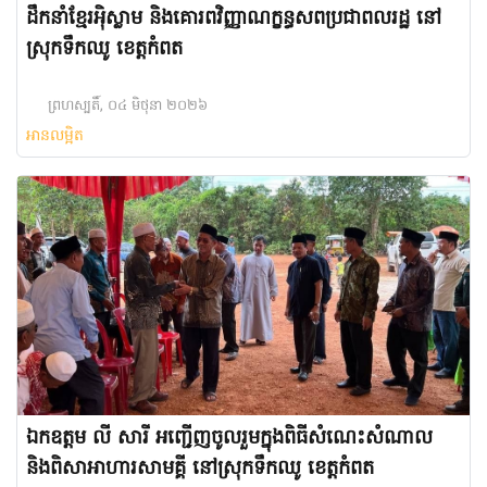
ដឹកនាំខ្មែរអ៉ិស្លាម និងគោរពវិញ្ញាណក្ខន្ធសពប្រជាពលរដ្ឋ នៅ
ស្រុកទឹកឈូ ខេត្តកំពត
ព្រហស្បតិ៍, ០៤ មិថុនា ២០២៦
អានលម្អិត
ឯកឧត្តម លី សារី អញ្ជើញចូលរួមក្នុងពិធីសំណេះសំណាល
និងពិសាអាហារសាមគ្គី នៅស្រុកទឹកឈូ ខេត្តកំពត