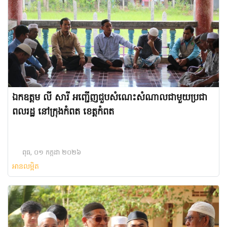
ឯកឧត្តម លី សារី អញ្ជើញជួបសំណេះសំណាលជាមួយប្រជា
ពលរដ្ឋ នៅក្រុងកំពត ខេត្តកំពត
ពុធ, ០១ កក្កដា ២០២៦
អានលម្អិត