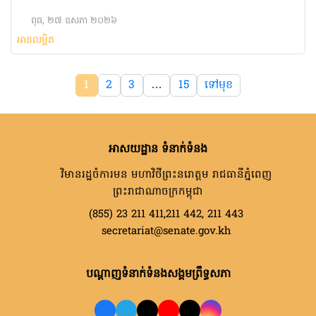
ពុធ, ២៧ ឧសភា ២០២៦
អានលម្អិត
1
2
3
…
15
ទៅមុខ
អាសយដ្ឋាន ទំនាក់ទំនង
វិមានរដ្ឋចំការមន មហាវិថីព្រះនរោត្តម រាជធានីភ្នំពេញ
ព្រះរាជាណាចក្រកម្ពុជា
(855) 23 211 411,211 442, 211 443
secretariat@senate.gov.kh
បណ្តាញទំនាក់ទំនងសង្គមព្រឹទ្ធសភា