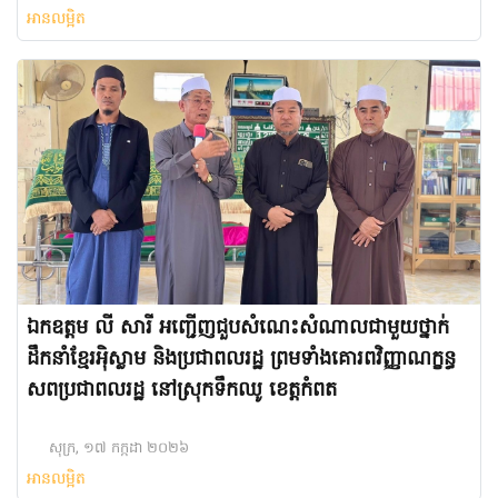
អានលម្អិត
ឯកឧត្តម លី សារី​ អញ្ជើញជួបសំណេះសំណាលជាមួយថ្នាក់
ដឹកនាំខ្មែរអ៉ិស្លាម​ និងប្រជាពលរដ្ឋ​ ព្រមទាំង​គោរព​វិញ្ញាណក្ខន្ធ​
សព​ប្រជាពលរដ្ឋ​ នៅស្រុកទឹកឈូ​ ខេត្ត​កំពត​
សុក្រ, ១៧ កក្កដា ២០២៦
អានលម្អិត