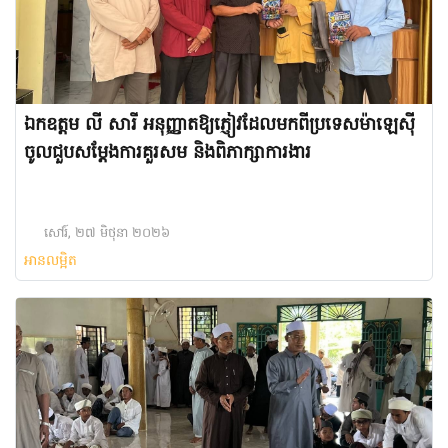
ឯកឧត្តម លី សារី​ អនុញ្ញាតឱ្យភ្ញៀវដែលមកពីប្រទេសម៉ាឡេស៊ី
ចូលជួបសម្តែងការគួរសម និងពិភាក្សាការងារ
សៅរ៍, ២៧ មិថុនា ២០២៦
អានលម្អិត