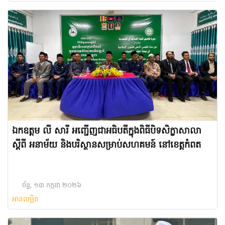
ឯកឧត្តម លី សារី អញ្ជើញជាអធិបតីក្នុងពិធីបិទសិក្ខាសាលា
ស្ដីពី អនាម័យ និងបរិស្ថានសម្រាប់សហគមន៍ នៅខេត្តកំពត
ច័ន្ទ, ១៣ កក្កដា ២០២៦
អានលម្អិត