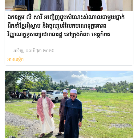
ឯកឧត្តម លី សារី អញ្ជើញជួបសំណេះសំណាលជាមួយថ្នាក់
ដឹកនាំខ្មែរ​អ៉ិស្លាម និងចូលរួមរំលែកមរណទុក្ខគោរព
វិញ្ញាណក្ខន្ធសពប្រជាពលរដ្ឋ នៅក្រុងកំពត ខេត្តកំពត
អាទិត្យ, ០៧ មិថុនា ២០២៦
អានលម្អិត