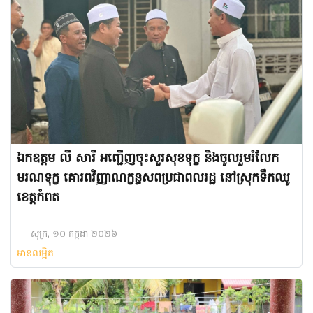
ឯកឧត្តម លី សារី អញ្ជើញចុះសួរសុខទុក្ខ និងចូលរួមរំលែក
មរណទុក្ខ គោរពវិញ្ញាណក្ខន្ធសពប្រជាពលរដ្ឋ នៅស្រុកទឹកឈូ
ខេត្តកំពត
សុក្រ, ១០ កក្កដា ២០២៦
អានលម្អិត