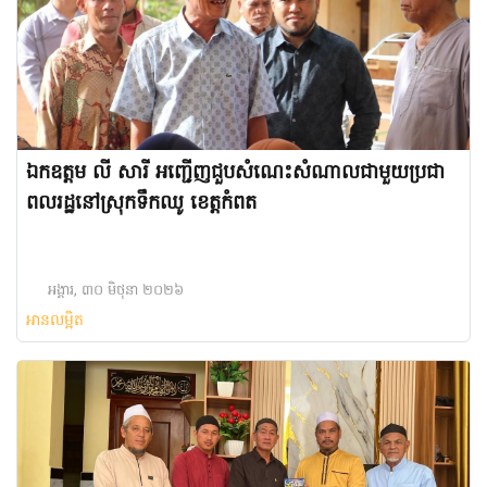
ឯកឧត្តម លី សារី អញ្ជើញជួបសំណេះសំណាលជាមួយប្រជា
ពលរដ្ឋនៅស្រុកទឹកឈូ ខេត្តកំពត
អង្គារ, ៣០ មិថុនា ២០២៦
អានលម្អិត