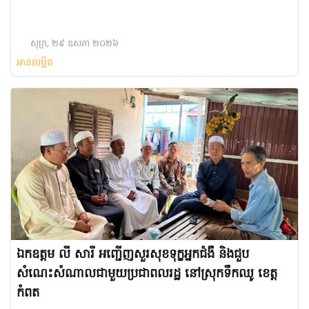
សុក្រ, ២៩ ឧសភា ២០២៦
អានលម្អិត
ឯកឧត្តម លី សារី អញ្ជើញសួរសុខទុក្ខអ្នកជំងឺ និងជួប
សំណេះសំណាលជាមួយប្រជាពលរដ្ឋ នៅស្រុកទឹកឈូ ខេត្ត
កំពត