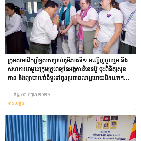
ក្រុមសមាជិកព្រឹទ្ធសភាប្រចាំភូមិភាគទី១ អញ្ជើញចូលរួម និង
សហការជាមួយក្រុមគ្រូពេទ្យនៃអង្គការវីខេនប៊ូ ចុះពិនិត្យសុខ
ភាព និងព្យាបាលជំងឺទូទៅជូនប្រជាពលរដ្ឋដោយមិនយកកម្រៃ
នៅមណ្ឌលសុខភាពជ្រោយចង្វារ
ច័ន្ទ, ០៦ កក្កដា ២០២៦
អានលម្អិត