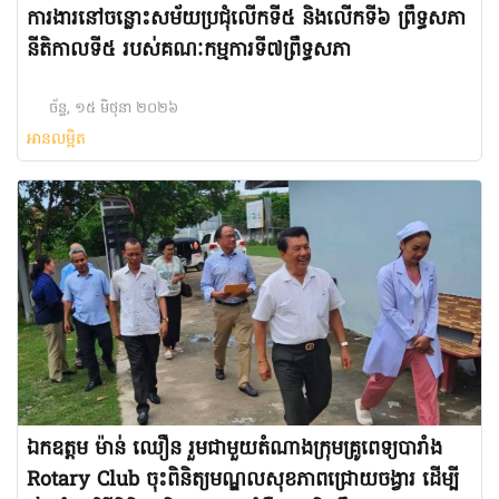
ការងារនៅចន្លោះសម័យប្រជុំលើកទី៥ និងលើកទី៦ ព្រឹទ្ធសភា
នីតិកាលទី៥ របស់គណៈកម្មការទី៧ព្រឹទ្ធសភា
ច័ន្ទ, ១៥ មិថុនា ២០២៦
អានលម្អិត
ឯកឧត្តម ម៉ាន់ ឈឿន រួមជាមួយ​តំណាងក្រុមគ្រូពេទ្យបារាំង
Rotary Club ចុះពិនិត្យមណ្ឌលសុខភាពជ្រោយចង្វារ ដើម្បី