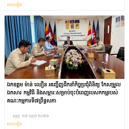
អានលម្អិត
ឯកឧត្តម ម៉ាន់ ឈឿន អញ្ជើញដឹកនាំកិច្ចប្រជុំពិនិត្យ កែសម្រួល
ឯកសារ កម្មវិធី និងសម្ភារៈសម្រាប់ចុះបំពេញបេសកកម្មរបស់
គណៈកម្មការទី៧ព្រឹទ្ធសភា
សុក្រ, ១៧ កក្កដា ២០២៦
អានលម្អិត