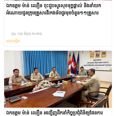
ឯកឧត្តម ម៉ាន់ ឈឿន ចុះជួបសួរសុខទុក្ខផ្ទាល់ និងនាំយក
អំណោយជូនក្រុមគ្រួសារវីរកងទ័ពជួរមុខចំនួន១១គ្រួសារ
ពុធ, ១៧ មិថុនា ២០២៦
អានលម្អិត
ឯកឧត្តម ម៉ាន់ ឈឿន អញ្ជើញដឹកនាំកិច្ចប្រជុំពិនិត្យផែនការ