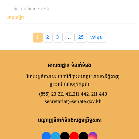
ច័ន្ទ, ០៨ មិថុនា ២០២៦
អានលម្អិត
1
2
3
…
25
ទៅមុខ
អាសយដ្ឋាន ទំនាក់ទំនង
វិមានរដ្ឋចំការមន មហាវិថីព្រះនរោត្តម រាជធានីភ្នំពេញ
ព្រះរាជាណាចក្រកម្ពុជា
(855) 23 211 411,211 442, 211 443
secretariat@senate.gov.kh
បណ្តាញទំនាក់ទំនងសង្គមព្រឹទ្ធសភា