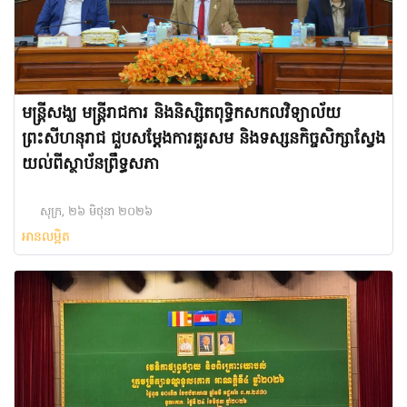
មន្ត្រីសង្ឃ មន្រ្តីរាជការ និងនិស្សិតពុទ្ធិកសកលវិទ្យាល័យ
ព្រះសីហនុរាជ ជួបសម្តែងការគួរសម និងទស្សនកិច្ចសិក្សាស្វែង
យល់ពីស្ថាប័នព្រឹទ្ធសភា
សុក្រ, ២៦ មិថុនា ២០២៦
អានលម្អិត