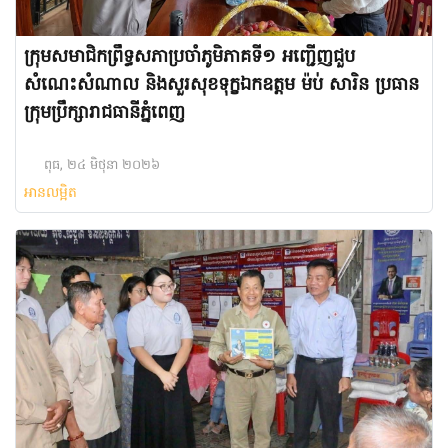
ក្រុមសមាជិកព្រឹទ្ធសភាប្រចាំភូមិភាគទី១ អញ្ជើញជួប
សំណេះសំណាល និងសួរសុខទុក្ខឯកឧត្តម ម៉ប់ សារិន ប្រធាន
ក្រុមប្រឹក្សារាជធានីភ្នំពេញ
ពុធ, ២៤ មិថុនា ២០២៦
អានលម្អិត