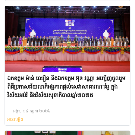
ឯកឧត្តម ម៉ាន់ ឈឿន និងឯកឧត្តម អ៊ុន វណ្ណា អញ្ជើញចូលរួម
ពិធីប្រកាសជ័យលាភីអង្គភាពផ្តល់សេវាសាធារណៈគំរូ ក្នុង
វិស័យអប់រំ និងវិស័យសុខាភិបាលឆ្នាំ២០២៥
អង្គារ, ១៤ កក្កដា ២០២៦
អានលម្អិត