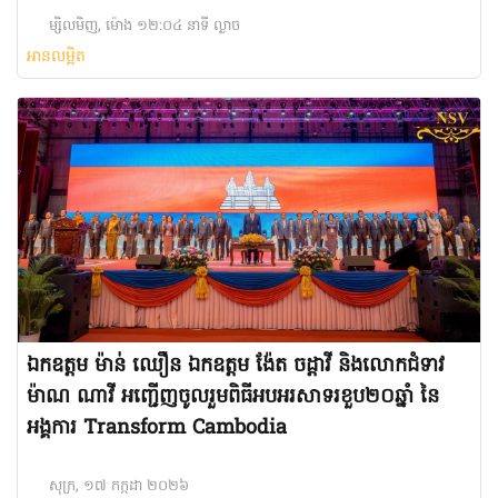
ម្សិលមិញ, ម៉ោង ១២:០៤ នាទី ល្ងាច
អានលម្អិត
ឯកឧត្តម ម៉ាន់ ឈឿន ឯកឧត្តម​ ង៉ែត​ ចដ្តាវី និងលោកជំទាវ
ម៉ាណ ណាវី អញ្ជើញចូលរួមពិធីអបអរសាទរខួប២០ឆ្នាំ នៃ
អង្គការ Transform Cambodia
សុក្រ, ១៧ កក្កដា ២០២៦