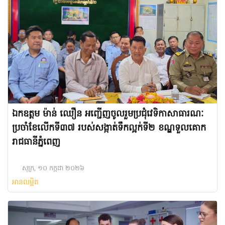
ឯកឧត្តម ម៉ាន់ ឈឿន អញ្ជើញចូលរួមប្រជុំវេទិកាសាធារណៈ
ប្រចាំខែលើកទី៣៧ របស់សង្កាត់ទឹកល្អក់ទី២ ខណ្ឌទួលគោក
រាជធានីភ្នំពេញ
សុក្រ, ១០ កក្កដា ២០២៦
អានលម្អិត