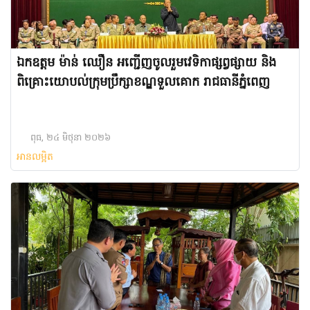
ឯកឧត្តម ម៉ាន់ ឈឿន អញ្ជើញចូលរួមវេទិកាផ្សព្វផ្សាយ និង
ពិគ្រោះយោបល់ក្រុមប្រឹក្សាខណ្ឌទួលគោក រាជធានីភ្នំពេញ
ពុធ, ២៤ មិថុនា ២០២៦
អានលម្អិត