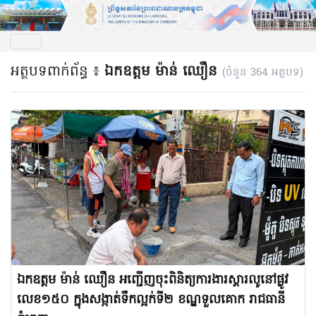
អត្ថបទពាក់ព័ន្ធ ៖
ឯកឧត្តម ម៉ាន់ ឈឿន
(ចំនួន 364 អត្ថបទ)
ឯកឧត្តម ម៉ាន់ ឈឿន អញ្ជើញចុះពិនិត្យការងារស្តារលូនៅផ្លូវ
លេខ១៥០ ក្នុងសង្កាត់ទឹកល្អក់ទី២ ខណ្ឌទួលគោក រាជធានី