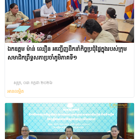
ឯកឧត្តម ម៉ាន់ ឈឿន អញ្ជើញដឹកនាំកិច្ចប្រជុំផ្ទៃក្នុងរបស់ក្រុម
សមាជិកព្រឹទ្ធសភាប្រចាំភូមិភាគទី១
សុក្រ, ០៣ កក្កដា ២០២៦
អានលម្អិត