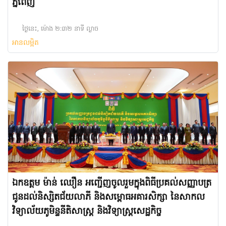
ភ្នំពេញ
ថ្ងៃនេះ, ម៉ោង ២:៣២ នាទី ល្ងាច
អានលម្អិត
ឯកឧត្តម ម៉ាន់ ឈឿន អញ្ជើញចូលរួមក្នុងពិធីប្រគល់សញ្ញាបត្រ
ជូនដល់និស្សិតជ័យលាភី និងសម្ពោធអគារសិក្សា នៃសាកល
វិទ្យាល័យភូមិន្ទនីតិសាស្ត្រ និងវិទ្យាស្ត្រសេដ្ឋកិច្ច