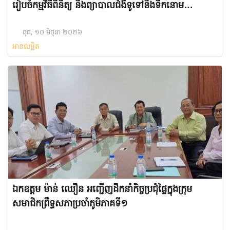
រៀបចំកម្មវិធីពិនិត្យ និងព្យាបាលជំងឺទូទៅនិងទឹកនោម
ផ្អែមជូនបងប្អូនប្រជាពលរដ្ឋ
ពុធ, ១០ មិថុនា ២០២៦
អានលម្អិត
ឯកឧត្តម ម៉ាន់ ឈឿន អញ្ជើញដឹកនាំកិច្ចប្រជុំផ្ទៃក្នុងក្រុម
សមាជិកព្រឹទ្ធសភាប្រចាំភូមិភាគទី១