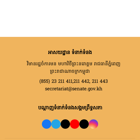
អាសយដ្ឋាន ទំនាក់ទំនង
វិមានរដ្ឋចំការមន មហាវិថីព្រះនរោត្តម រាជធានីភ្នំពេញ
ព្រះរាជាណាចក្រកម្ពុជា
(855) 23 211 411,211 442, 211 443
secretariat@senate.gov.kh
បណ្តាញទំនាក់ទំនងសង្គមព្រឹទ្ធសភា