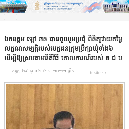
ឯកឧត្តម ឡៅ ឆន បានចូលរួមប្រជុំ ពិនិត្យវាយតម្លៃ
លក្ខណសម្បត្តិរបស់បេក្ខជនក្រុមប្រឹក្សាឃុំទាំង៦
ដើម្បីឱ្យស្របតាមនីតិវិធី គោលការណ៍របស់ គ ជ ប
សុក្រ, ២៩ តុលា ២០២១, ១០:១១ ព្រឹក
ចែករំលែក ៖