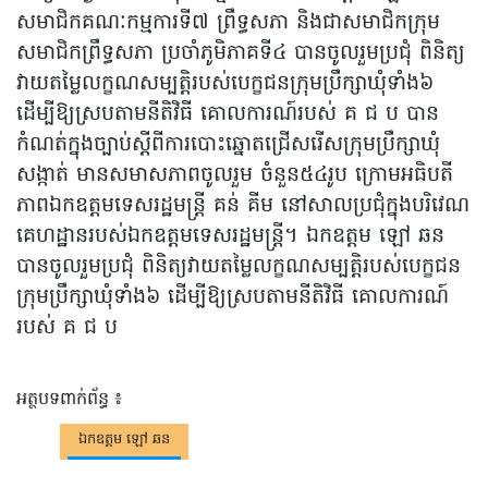
សមាជិកគណៈកម្មការទី៧ ព្រឹទ្ធសភា និងជាសមាជិកក្រុម
សមាជិកព្រឹទ្ធសភា ប្រចាំភូមិភាគទី៤ បានចូលរួមប្រជុំ ពិនិត្យ
វាយតម្លៃលក្ខណសម្បត្តិរបស់បេក្ខជនក្រុមប្រឹក្សាឃុំទាំង៦
ដើម្បីឱ្យស្របតាមនីតិវិធី គោលការណ៍របស់ គ ជ ប បាន
កំណត់ក្នុងច្បាប់ស្តីពីការបោះឆ្នោតជ្រើសរើសក្រុមប្រឹក្សាឃុំ
សង្កាត់ មានសមាសភាពចូលរួម ចំនួន៥៤រូប ក្រោមអធិបតី
ភាពឯកឧត្តមទេសរដ្ឋមន្រ្តី គន់ គីម នៅសាលប្រជុំក្នុងបរិវេណ
គេហដ្ឋានរបស់ឯកឧត្តមទេសរដ្ឋមន្ត្រី។ ឯកឧត្តម ឡៅ ឆន
បានចូលរួមប្រជុំ ពិនិត្យវាយតម្លៃលក្ខណសម្បត្តិរបស់បេក្ខជន
ក្រុមប្រឹក្សាឃុំទាំង៦ ដើម្បីឱ្យស្របតាមនីតិវិធី គោលការណ៍
របស់ គ ជ ប
អត្ថបទពាក់ព័ន្ធ ៖
ឯកឧត្តម ឡៅ​ ឆន