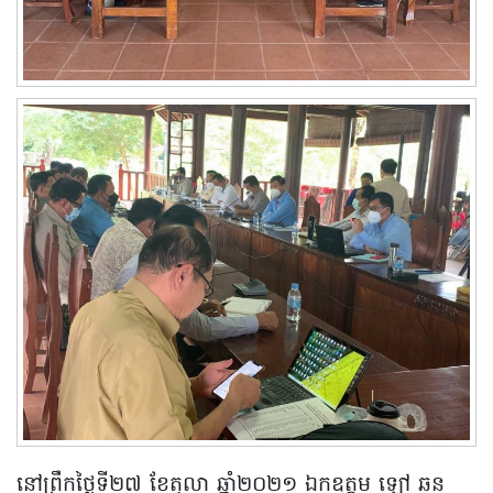
នៅព្រឹកថ្ងៃទី២៧ ខែតុលា ឆ្នាំ២០២១ ឯកឧត្តម ឡៅ ឆន