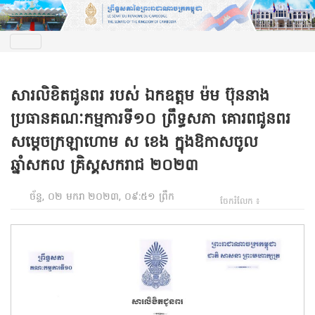
សារលិខិតជូនពរ របស់ ឯកឧត្តម ម៉ម ប៊ុននាង
ប្រធានគណៈកម្មការទី១០ ព្រឹទ្ធសភា គោរពជូនពរ
សម្តេចក្រឡាហោម ស​ ខេង​ ក្នុងឱកាសចូល
ឆ្នាំសកល គ្រិស្គសករាជ ២០២៣
ច័ន្ទ, ០២ មករា ២០២៣, ០៩:៥១ ព្រឹក
ចែករំលែក ៖