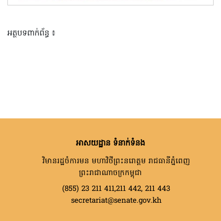
អត្ថបទពាក់ព័ន្ធ ៖
អាសយដ្ឋាន ទំនាក់ទំនង
វិមានរដ្ឋចំការមន មហាវិថីព្រះនរោត្តម រាជធានីភ្នំពេញ
ព្រះរាជាណាចក្រកម្ពុជា
(855) 23 211 411,211 442, 211 443
secretariat@senate.gov.kh