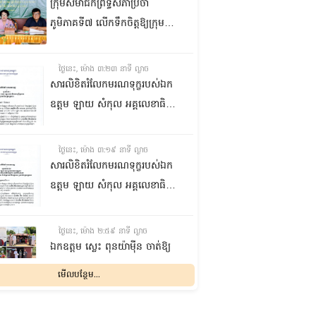
ក្រុមសមាជិកព្រឹទ្ធសភាប្រចាំ
ភូមិភាគទី៧ លើកទឹកចិត្តឱ្យក្រុម
ប្រឹក្សាឃុំក្នុងស្រុកជលគិរី រួមគ្នាបន្ត
បង្ករបង្កើនផលកសិកម្មបន្ថែមពីលើ
ថ្ងៃនេះ, ម៉ោង ៣:២៣ នាទី ល្ងាច
មុខរបបសព្វថ្ងៃ ដើម្បីឱ្យប្រជាពលរដ្ឋ
សារលិខិតរំលែកមរណទុក្ខរបស់ឯក
មានជីវភាពធូរធារ
ឧត្តម ឡាយ សំកុល អគ្គលេខាធិការ
ព្រឹទ្ធសភា ជូន ឯកឧត្តម ឡោក
ឆាយ អគ្គលេខាធិការរងព្រឹទ្ធសភា
ថ្ងៃនេះ, ម៉ោង ៣:១៩ នាទី ល្ងាច
ព្រមទាំងក្រុមគ្រួសារ ចំពោះមរណ
សារលិខិតរំលែកមរណទុក្ខរបស់ឯក
ភាព ឧបាសិកា លឹម អេងលាន ត្រូវ
ឧត្តម ឡាយ សំកុល អគ្គលេខាធិការ
ជាបងស្រីបង្កើតរបស់ឯកឧត្តម បាន
ព្រឹទ្ធសភា គោរពជូន លោកជំទាវ
ទទួលមរណភាព នៅថ្ងៃទី៥ ខែសីហា
ឡោក ខេង ប្រធានគណៈកម្មការ
ថ្ងៃនេះ, ម៉ោង ២:៥៩ នាទី ល្ងាច
ឆ្នាំ២០២៦ វេលាម៉ោង១:៥០នាទី
សុខាភិបាល សង្គមកិច្ច អតីត
ឯកឧត្តម ស្លេះ ពុនយ៉ាម៉ីន ចាត់ឱ្យ
រំលងអធ្រាត្រ ក្នុងជន្មាយុ៨១ឆ្នាំ
យុទ្ធជន យុវនីតិសម្បទា ការងារ
ក្រុមការងារនាំយកកញ្ចប់
មើលបន្ថែម...
ដោយរោគាពាធ នៅប្រទេសបារាំង
បណ្តុះបណ្តាលវិជ្ជាជីវៈ និងកិច្ចការនារី
អាហារចែកជូនបងប្អូនប្រជាពលរដ្ឋ
នៃរដ្ឋសភា ព្រមទាំងក្រុមគ្រួសារ
ថ្ងៃនេះ, ម៉ោង ២:៣២ នាទី ល្ងាច