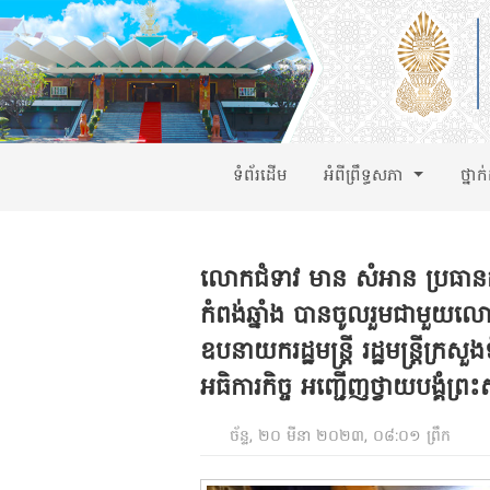
ទំព័រដើម
អំពីព្រឹទ្ធសភា
ថ្នាក
លោកជំទាវ មាន សំអាន ប្រធានគណៈក
កំពង់ឆ្នាំង បានចូលរួមជាមួយលោ
ឧបនាយករដ្ឋមន្ត្រី រដ្ឋមន្ត្រីក្រ
អធិការកិច្ច អញ្ជើញថ្វាយបង្គំព
ច័ន្ទ, ២០ មីនា ២០២៣, ០៨:០១ ព្រឹក