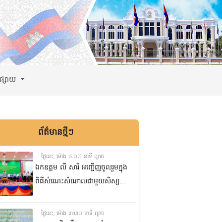
ពផ្សាយ
ព័ត៌មានថ្មីៗ
ថ្ងៃនេះ, ម៉ោង ៤:០៧ នាទី ល្ងាច
ឯកឧត្តម លី សារី អញ្ជើញចូលរួមក្នុង
ពិធីសំណេះសំណាលជាមួយសិស្ស
ត្រៀមប្រឡងសញ្ញាបត្រមធ្យមសិក្សា
ទុតិយភូមិ២០២៥-២០២៦
ថ្ងៃនេះ, ម៉ោង ៣:៣០ នាទី ល្ងាច