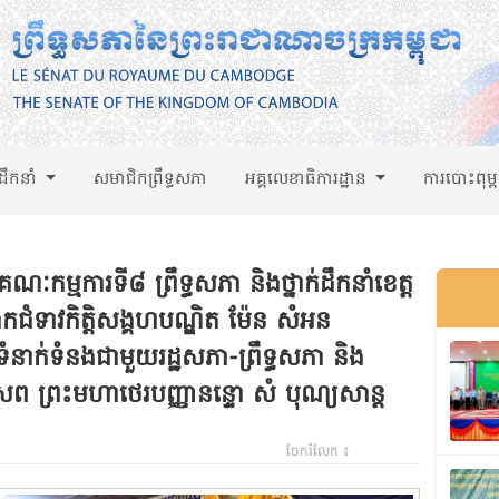
់ដឹកនាំ
សមាជិកព្រឹទ្ធសភា
អគ្គលេខាធិការដ្ឋាន
ការបោះពុម្
ម្មការទី៨ ព្រឹទ្ធសភា និងថ្នាក់ដឹកនាំខេត្ត
កជំទាវកិត្តិសង្គហបណ្ឌិត ម៉ែន សំអន
សួងទំនាក់ទំនងជាមួយរដ្ឋសភា-ព្រឹទ្ធសភា និង
្រះសព ព្រះមហាថេរបញ្ញានន្ទោ សំ បុណ្យសាន្ដ
ចែករំលែក ៖