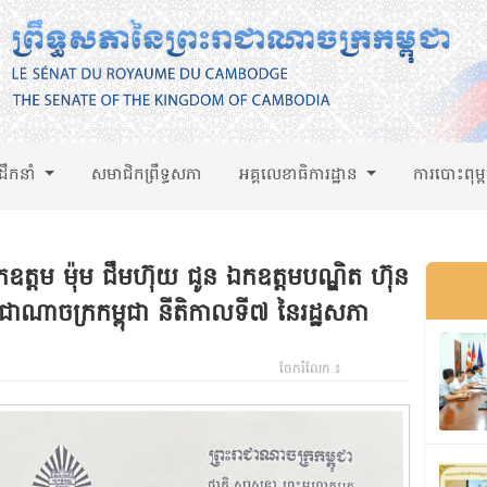
់ដឹកនាំ
សមាជិកព្រឹទ្ធសភា
អគ្គលេខាធិការដ្ឋាន
ការបោះពុម្
តម ម៉ុម ជឹមហ៊ុយ ជូន ឯកឧត្តមបណ្ឌិត ហ៊ុន
រាជាណាចក្រកម្ពុជា នីតិកាលទី៧ នៃរដ្ឋសភា
ចែករំលែក ៖