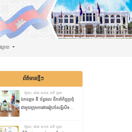
ពផ្សាយ
ព័ត៌មានថ្មីៗ
ថ្ងៃនេះ, ម៉ោង ៣:៥៥ នាទី ល្ងាច
ឯកឧត្តម ងី ច័ន្ទផល ដឹកនាំកិច្ចប្រជុំ
ជាមួយក្រុមការងាររៀបចំសន្និសីទ
ISC-2 ដើម្បីពិនិត្យវឌ្ឍនភាពការងារ
ដែលបាននិងកំពុងអនុវត្ត
ថ្ងៃនេះ, ម៉ោង ៣:១៥ នាទី ល្ងាច