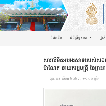
ទំព័រដើម
អំពីព្រឹទ្ធសភា
ថ្នាក
សារលិខិតអបអរសាទររបស់សឯកឧត្
ម៉ាណែត នាយករដ្ឋមន្ត្រី នៃព្រះ
ពុធ, ០៩ សីហា ២០២៣, ១១:០៦ ព្រឹក