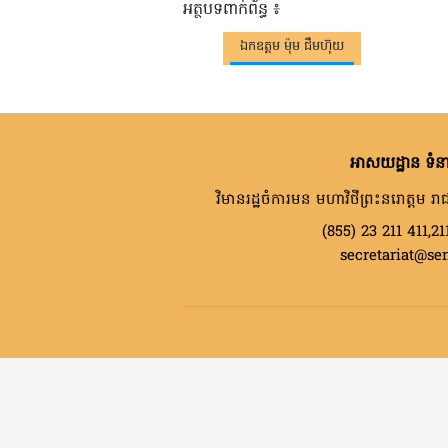
អត្ថបទពាក់ព័ន្ធ ៖
ឯកឧត្តម ម៉ុម ជឹមហ៊ុយ
អាសយដ្ឋាន ទំនា
វិមានរដ្ឋចំការមន មហាវិថីព្រះនរោត្តម រាជ
(855) 23 211 411,21
secretariat@se