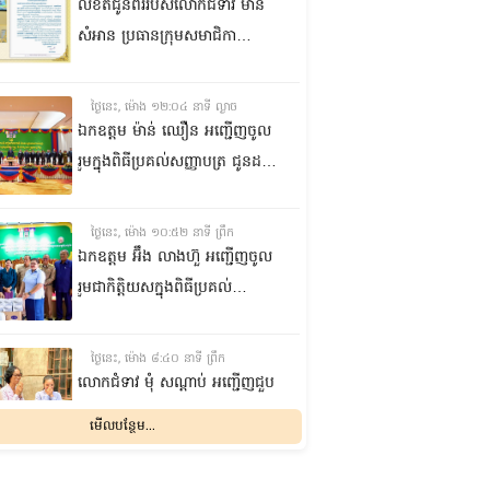
លិខិតជូនពររបស់លោកជំទាវ មាន
សំអាន ប្រធានក្រុម​សមាជិកា
ព្រឹទ្ធសភា​ គោរពជូន លោកជំទាវ
ឃួន ឃុនឌី លេខាធិការក្រុម
ថ្ងៃនេះ, ម៉ោង ១២:០៤ នាទី ល្ងាច
សមាជិកាព្រឹទ្ធសភា ក្នុងឱកាស
ឯកឧត្តម ម៉ាន់ ឈឿន អញ្ជើញចូល
ប្រកបដោយសិរីមង្គល នៃថ្ងៃចម្រើន
រួមក្នុងពិធីប្រគល់សញ្ញាបត្រ ជូនដល់
អាយុវឌ្ឍនមង្គលរបស់ លោកជំទាវ
និស្សិតជ័យលាភី និងសម្ពោធអគារ
លេខាធិការក្រុមសមាជិកាព្រឹទ្ធសភា
សិក្សា នៃសាកលវិទ្យាល័យភូមិន្ទនីតិ
ថ្ងៃនេះ, ម៉ោង ១០:៥២ នាទី ព្រឹក
សាស្ត្រ និងវិទ្យាស្ត្រសេដ្ឋកិច្ច
ឯកឧត្តម អ‍៊ឹង លាងហ៊ួ អញ្ជើញចូល
រួមជាកិត្តិយសក្នុងពិធីប្រគល់
ឧបករណ៍ផលិតអុកស៊ីសែន
និងអាល់កុល ជូនដល់មន្ទីរពេទ្យ
ថ្ងៃនេះ, ម៉ោង ៨:៤០ នាទី ព្រឹក
បង្អែក និងមណ្ឌលសុខភាពមួយចំនួន
លោកជំទាវ មុំ សណ្តាប់ អញ្ជើញជួប
ក្នុងខេត្តកំពង់ឆ្នាំង
សំណេះសំណាល និងសួរសុខទុក្ខ
មើលបន្ថែម...
ជាមួយចលនានារី ក្នុងសង្កាត់ផ្សារ
ដើមថ្កូវ ខណ្ឌចំការមន រាជធានី
ម្សិលមិញ, ម៉ោង ៨:០៤ នាទី ល្ងាច