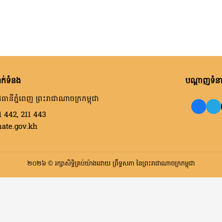
ក់ទំនង
បណ្តាញទំនាក
ធានីភ្នំពេញ ព្រះរាជាណាចក្រកម្ពុជា
1 442, 211 443
nate.gov.kh
២០២៦ © រក្សាសិទ្ធិគ្រប់យ៉ាងដោយ ព្រឹទ្ធសភា នៃព្រះរាជាណាចក្រកម្ពុជា